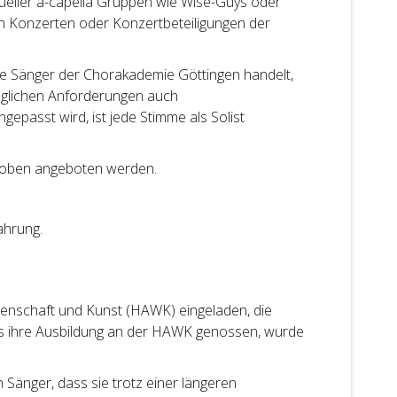
eller a-capella Gruppen wie Wise-Guys oder
en Konzerten oder Konzertbeteiligungen der
ge Sänger der Chorakademie Göttingen handelt,
nglichen Anforderungen auch
ngepasst wird, ist jede Stimme als Solist
 Proben angeboten werden.
ahrung.
nschaft und Kunst (HAWK) eingeladen, die
es ihre Ausbildung an der HAWK genossen, wurde
 Sänger, dass sie trotz einer längeren