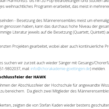
ian Harmonists bis hin zu Pop-Bearbeitungen und Stücken aktu
ges weihnachtliches Programm erarbeitet, das meist in mehrer
echselnden - Besetzung des Männerensembles meist um ehemali
ufen genossen haben, kann das durchaus hohe Niveau der gesa
immige Literatur jeweils auf die Besetzung (Quartett, Quintett) a
begrenzten Projekten gearbeitet, wobei aber auch kontinuierliche
s suchen wir zurzeit auch wieder Sänger mit Gesangs/Chorerf
551-9802037, mail:
info@chorakademie-goettingen.de
) melden.
bschlussfeier der HAWK
hmen der Abschlussfeier der Hochschule für angewandte Wisse
g zu bereichern. Da gleich zwei Mitglieder des Männerensembl
ckerten, zeigten die von Stefan Kaden wieder bestens geschulten